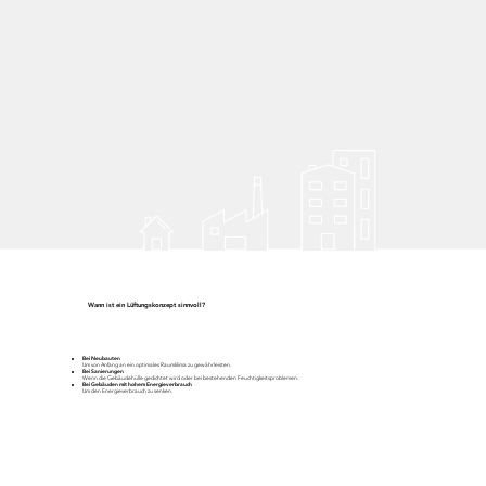
Wann ist ein Lüftungskonzept sinnvoll?
Bei Neubauten
Um von Anfang an ein optimales Raumklima zu gewährleisten.
Bei Sanierungen
Wenn die Gebäudehülle gedichtet wird oder bei bestehenden Feuchtigkeitsproblemen.
Bei Gebäuden mit hohem Energieverbrauch
Um den Energieverbrauch zu senken.