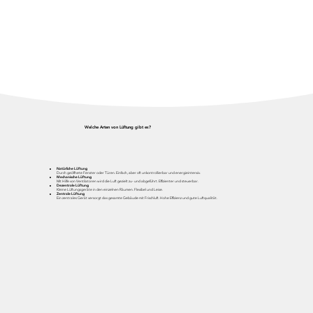
Welche Arten von Lüftung gibt es?
Natürliche Lüftung
Durch geöffnete Fenster oder Türen. Einfach, aber oft unkontrollierbar und energieintensiv.
Mechanische Lüftung
Mit Hilfe von Ventilatoren wird die Luft gezielt zu- und abgeführt. Effizienter und steuerbar.
Dezentrale Lüftung
Kleine Lüftungsgeräte in den einzelnen Räumen. Flexibel und Leise.
Zentrale Lüftung
Ein zentrales Gerät versorgt das gesamte Gebäude mit Frischluft. Hohe Effizienz und gute Luftqualität.