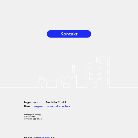
Kontakt
Ingenieurbüro
Nedella
GmbH
Ihre
Energie-Effizienz-Experten
Montag
bis
Freitag
9
bis
18 Uhr
+49 30 5562 7161
kontakt@
nedella
.
de