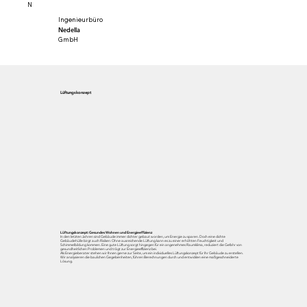
N
Ingenieurbüro
Nedella
GmbH
Lüftungskonzept
Lüftungskonzept: Gesundes Wohnen und Energieeffizienz
In den letzten Jahren sind Gebäude immer dichter gebaut worden, um Energie zu sparen. Doch eine dichte
Gebäudehülle birgt auch Risiken: Ohne ausreichende Lüftung kann es zu einer erhöhten Feuchtigkeit und
Schimmelbildung kommen. Eine gute Lüftung sorgt hingegen für ein angenehmes Raumklima, reduziert die Gefahr von
gesundheitlichen Problemen und trägt zur Energieeffizienz bei.
Als Energieberater stehen wir Ihnen gerne zur Seite, um ein individuelles Lüftungskonzept für Ihr Gebäude zu erstellen.
Wir analysieren die baulichen Gegebenheiten, führen Berechnungen durch und entwicklen eine maßgeschneiderte
Lösung.