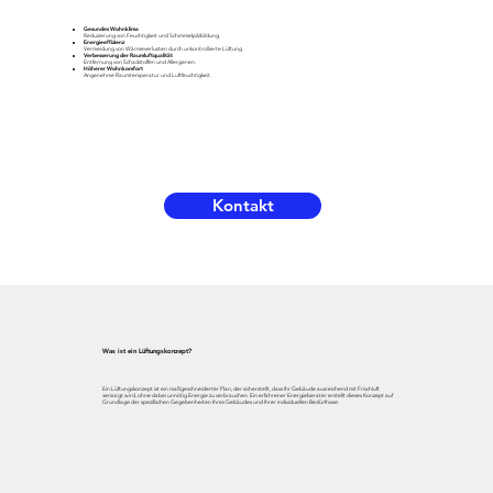
Gesundes Wohnklima
Reduzierung von Feuchtigkeit und Schimmelpilzbildung.
Energieeffizienz
Vermeidung von Wärmeverlusten durch unkontrollierte Lüftung.
Verbesserung der Raumluftqualität
Entfernung von Schadstoffen und Allergenen.
Höherer Wohnkomfort
Angenehme Raumtemperatur und Luftfeuchtigkeit.
Kontakt
Was ist ein Lüftungskonzept?
Ein Lüftungskonzept ist ein maßgeschneiderter Plan, der sicherstellt, dass Ihr Gebäude ausreichend mit Frischluft
versorgt wird, ohne dabei unnötig Energie zu verbrauchen. Ein erfahrener Energieberater erstellt dieses Konzept auf
Grundlage der spezifischen Gegebenheiten Ihres Gebäudes und Ihrer individuellen Bedürfnisse.